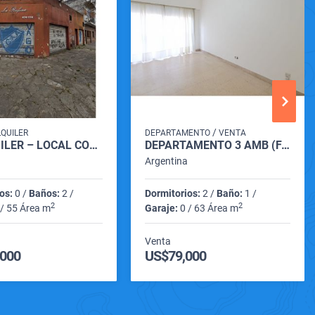
/
LQUILER
DEPARTAMENTO
VENTA
🏢 ALQUILER – LOCAL COMERCIAL EN ESQUINA | BARRIO SAN JOSÉ 📍
DEPARTAMENTO 3 AMB (FALUCHO 2500)
a
Argentina
os:
0 /
Baños:
2 /
Dormitorios:
2 /
Baño:
1 /
2
2
/ 55 Área m
Garaje:
0 / 63 Área m
Venta
.000
US$79,000