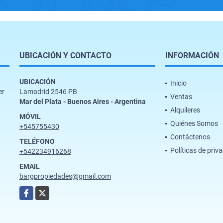
UBICACIÓN Y CONTACTO
INFORMACIÓN
UBICACIÓN
Inicio
er
Lamadrid 2546 PB
Ventas
Mar del Plata - Buenos Aires - Argentina
Alquileres
MÓVIL
Quiénes Somos
+545755430
Contáctenos
TELÉFONO
Políticas de priv
+542234916268
EMAIL
bargpropiedades@gmail.com
Facebook
X