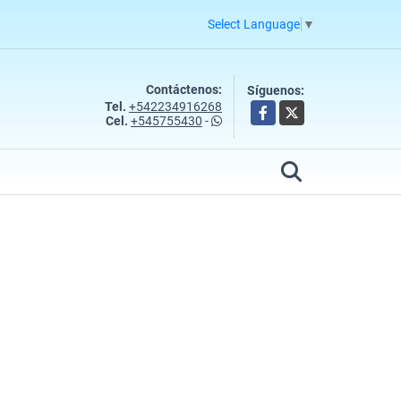
Select Language
▼
Contáctenos:
Síguenos:
Tel.
+542234916268
Facebook
X
Cel.
+545755430
-