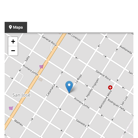
Mapa
+
−