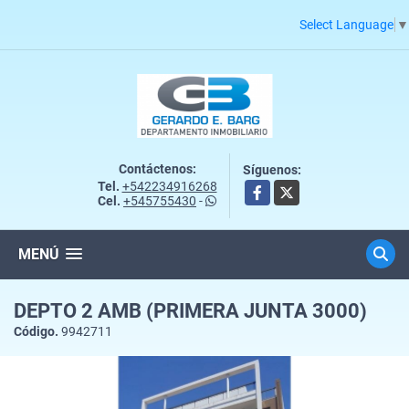
Select Language
▼
Contáctenos:
Síguenos:
Tel.
+542234916268
Facebook
X
Cel.
+545755430
-
MENÚ
DEPTO 2 AMB (PRIMERA JUNTA 3000)
Código.
9942711