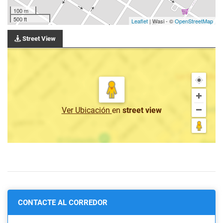
100 m
500 ft
Leaflet
| Wasi - ©
OpenStreetMap
Street View
Ver Ubicación
en
street view
CONTACTE AL CORREDOR