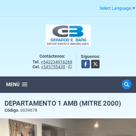
Select Language
▼
Contáctenos:
Síguenos:
Tel.
+542234916268
Facebook
X
Cel.
+545755430
-
MENÚ
DEPARTAMENTO 1 AMB (MITRE 2000)
Código.
6039678