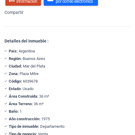
información
por correo electrónico
Compartir
Detalles del inmueble :
País:
Argentina
Región:
Buenos Aires
Ciudad:
Mar del Plata
Zona:
Plaza Mitre
Código:
6039678
Estado:
Usado
Área Construida:
36 m²
Área Terreno:
36 m²
Baño:
1
Año construcción:
1975
Tipo de inmueble:
Departamento
Tipo de negocio:
Venta