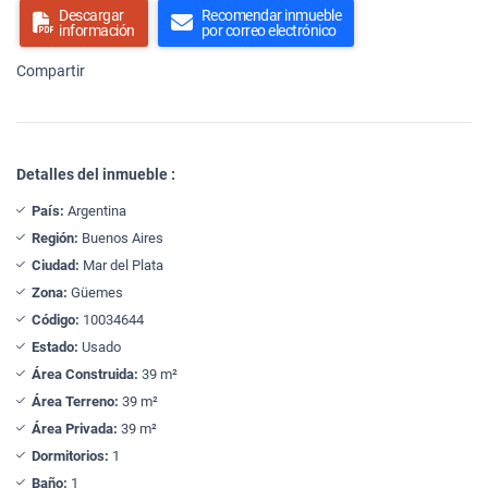
Descargar
Recomendar inmueble
información
por correo electrónico
Compartir
Detalles del inmueble :
País:
Argentina
Región:
Buenos Aires
Ciudad:
Mar del Plata
Zona:
Güemes
Código:
10034644
Estado:
Usado
Área Construida:
39 m²
Área Terreno:
39 m²
Área Privada:
39 m²
Dormitorios:
1
Baño:
1