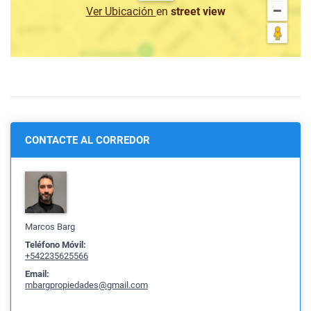
Ver Ubicación
en
street view
CONTACTE AL CORREDOR
Marcos Barg
Teléfono Móvil:
+542235625566
Email:
mbargpropiedades@gmail.com