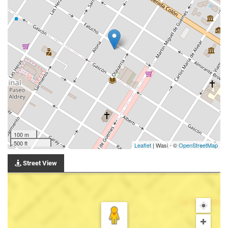
100 m
500 ft
Leaflet
| Wasi - ©
OpenStreetMap
Street View