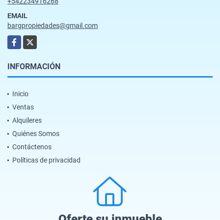
+542234916268
EMAIL
bargpropiedades@gmail.com
Facebook
X
INFORMACIÓN
Inicio
Ventas
Alquileres
Quiénes Somos
Contáctenos
Políticas de privacidad
Oferte su inmueble