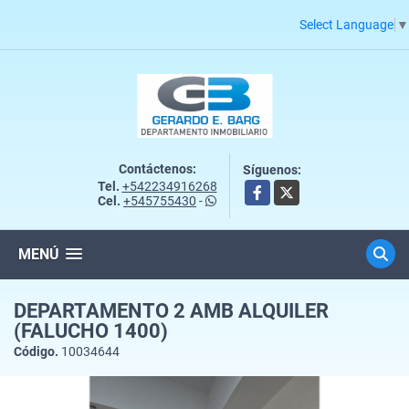
Select Language
▼
Contáctenos:
Síguenos:
Tel.
+542234916268
Facebook
X
Cel.
+545755430
-
MENÚ
DEPARTAMENTO 2 AMB ALQUILER
(FALUCHO 1400)
Código.
10034644