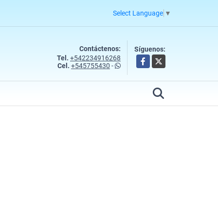
Select Language
▼
Contáctenos:
Síguenos:
Tel.
+542234916268
Facebook
X
Cel.
+545755430
-