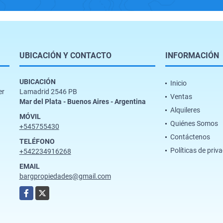
UBICACIÓN Y CONTACTO
INFORMACIÓN
UBICACIÓN
Inicio
er
Lamadrid 2546 PB
Ventas
Mar del Plata - Buenos Aires - Argentina
Alquileres
MÓVIL
Quiénes Somos
+545755430
Contáctenos
TELÉFONO
Políticas de priv
+542234916268
EMAIL
bargpropiedades@gmail.com
Facebook
X