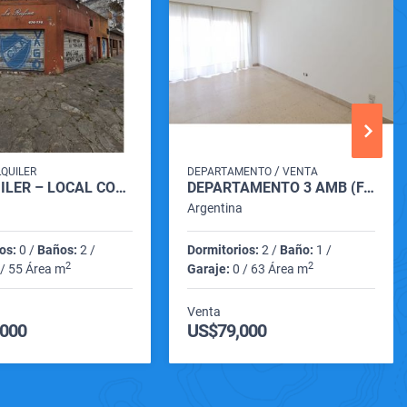
/
LQUILER
DEPARTAMENTO
VENTA
🏢 ALQUILER – LOCAL COMERCIAL EN ESQUINA | BARRIO SAN JOSÉ 📍
DEPARTAMENTO 3 AMB (FALUCHO 2500)
a
Argentina
os:
0 /
Baños:
2 /
Dormitorios:
2 /
Baño:
1 /
2
2
/ 55 Área m
Garaje:
0 / 63 Área m
Venta
.000
US$79,000