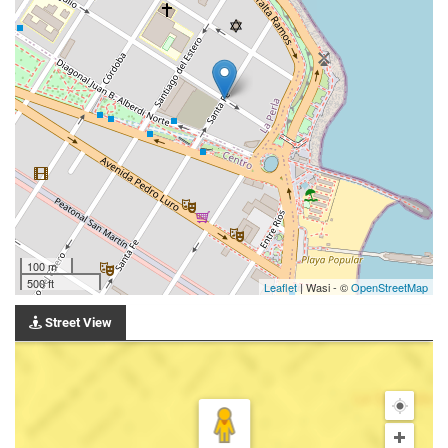
100 m
500 ft
Leaflet
| Wasi - ©
OpenStreetMap
Street View