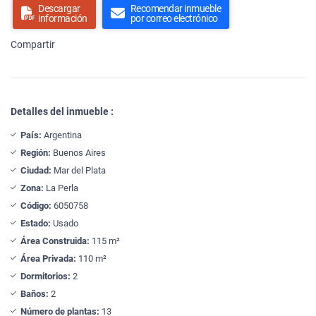
Descargar
Recomendar inmueble
información
por correo electrónico
Compartir
Detalles del inmueble :
País:
Argentina
Región:
Buenos Aires
Ciudad:
Mar del Plata
Zona:
La Perla
Código:
6050758
Estado:
Usado
Área Construida:
115 m²
Área Privada:
110 m²
Dormitorios:
2
Baños:
2
Número de plantas:
13