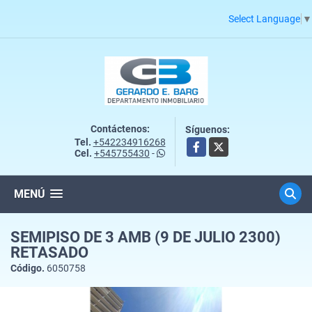
Select Language
▼
Contáctenos:
Síguenos:
Tel.
+542234916268
Facebook
X
Cel.
+545755430
-
MENÚ
SEMIPISO DE 3 AMB (9 DE JULIO 2300)
RETASADO
Código.
6050758