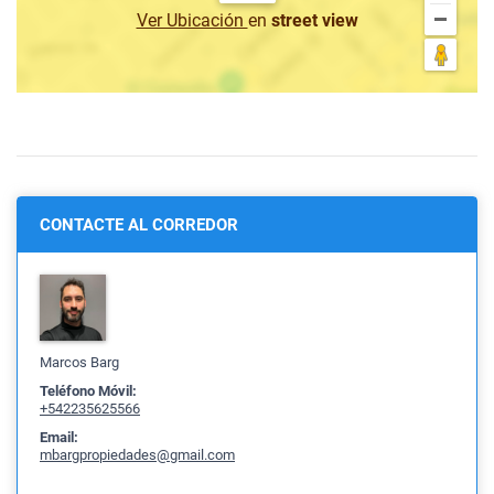
Ver Ubicación
en
street view
CONTACTE AL CORREDOR
Marcos Barg
Teléfono Móvil:
+542235625566
Email:
mbargpropiedades@gmail.com