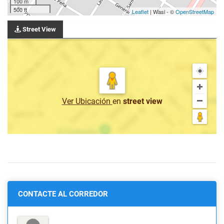
100 m
500 ft
Leaflet
| Wasi - ©
OpenStreetMap
Street View
Ver Ubicación
en
street view
CONTACTE AL CORREDOR