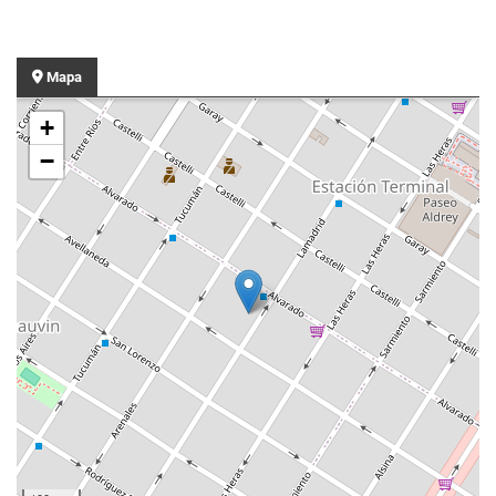
Mapa
+
−