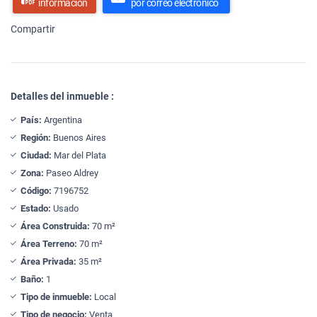
información
por correo electrónico
Compartir
Detalles del inmueble :
País:
Argentina
Región:
Buenos Aires
Ciudad:
Mar del Plata
Zona:
Paseo Aldrey
Código:
7196752
Estado:
Usado
Área Construida:
70 m²
Área Terreno:
70 m²
Área Privada:
35 m²
Baño:
1
Tipo de inmueble:
Local
Tipo de negocio:
Venta