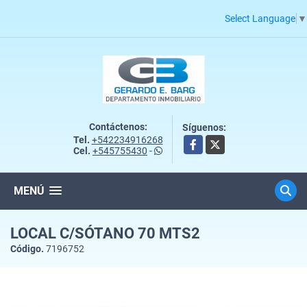
Select Language
▼
Contáctenos:
Síguenos:
Tel.
+542234916268
Facebook
X
Cel.
+545755430
-
MENÚ
LOCAL C/SÓTANO 70 MTS2
Código.
7196752