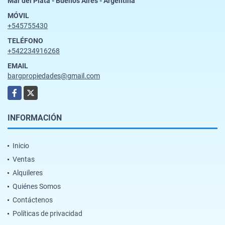
Mar del Plata - Buenos Aires - Argentina
MÓVIL
+545755430
TELÉFONO
+542234916268
EMAIL
bargpropiedades@gmail.com
Facebook
X
INFORMACIÓN
Inicio
Ventas
Alquileres
Quiénes Somos
Contáctenos
Políticas de privacidad