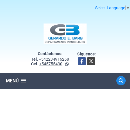
Select Language
▼
Contáctenos:
Síguenos:
Tel.
+542234916268
Facebook
X
Cel.
+545755430
-
MENÚ