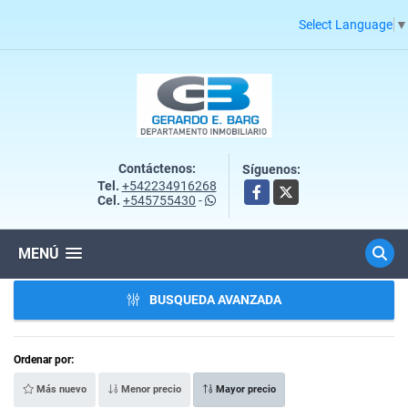
Select Language
▼
Contáctenos:
Síguenos:
Tel.
+542234916268
Facebook
X
Cel.
+545755430
-
MENÚ
BUSQUEDA AVANZADA
Ordenar por:
Más nuevo
Menor precio
Mayor precio