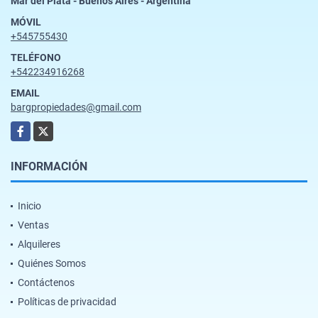
Mar del Plata - Buenos Aires - Argentina
MÓVIL
+545755430
TELÉFONO
+542234916268
EMAIL
bargpropiedades@gmail.com
Facebook
X
INFORMACIÓN
Inicio
Ventas
Alquileres
Quiénes Somos
Contáctenos
Políticas de privacidad