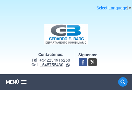
Select Language
▼
Contáctenos:
Síguenos:
Tel.
+542234916268
Facebook
X
Cel.
+545755430
-
MENÚ