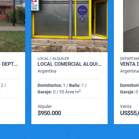
/
LOCAL
ALQUILER
DEPARTA
CHALET DE 3 AMB + DEPTO (ROCA 5100)
LOCAL COMERCIAL ALQUILER (SANTIAGO DEL ESTERO 3900)
Argentina
Argentin
2 /
Dormitorios:
1 /
Baño:
1 /
Dormitori
2
2
Garaje:
0 / 55 Área m
Garaje:
0 
Alquiler
Venta
$950.000
US$55,