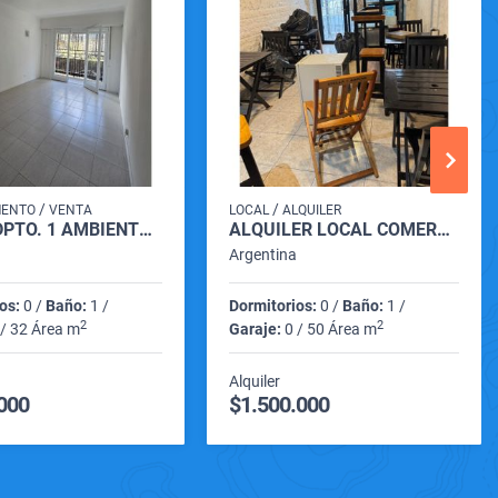
/
/
MENTO
VENTA
LOCAL
ALQUILER
VENTA DPTO. 1 AMBIENTE A LA CALLE CON BALCÓN
ALQUILER LOCAL COMERCIAL (LAMADRID 2500)
a
Argentina
os:
0 /
Baño:
1 /
Dormitorios:
0 /
Baño:
1 /
2
2
/ 32 Área m
Garaje:
0 / 50 Área m
Alquiler
000
$1.500.000