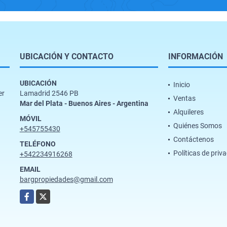
UBICACIÓN Y CONTACTO
INFORMACIÓN
UBICACIÓN
Inicio
er
Lamadrid 2546 PB
Ventas
Mar del Plata - Buenos Aires - Argentina
Alquileres
MÓVIL
Quiénes Somos
+545755430
Contáctenos
TELÉFONO
Políticas de priv
+542234916268
EMAIL
bargpropiedades@gmail.com
Facebook
X