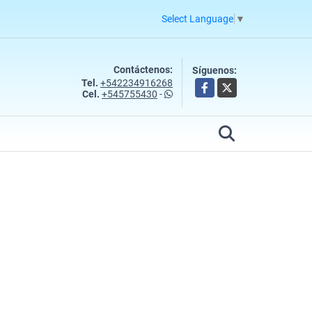
Select Language
▼
Contáctenos:
Síguenos:
Tel.
+542234916268
Facebook
X
Cel.
+545755430
-