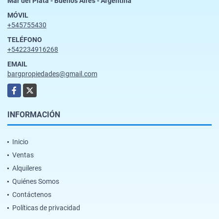
Mar del Plata - Buenos Aires - Argentina
MÓVIL
+545755430
TELÉFONO
+542234916268
EMAIL
bargpropiedades@gmail.com
Facebook
X
INFORMACIÓN
Inicio
Ventas
Alquileres
Quiénes Somos
Contáctenos
Políticas de privacidad