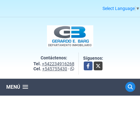
Select Language
▼
Contáctenos:
Síguenos:
Tel.
+542234916268
Facebook
X
Cel.
+545755430
-
MENÚ