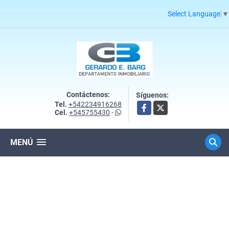
Select Language
▼
Contáctenos:
Síguenos:
Tel.
+542234916268
Facebook
X
Cel.
+545755430
-
MENÚ