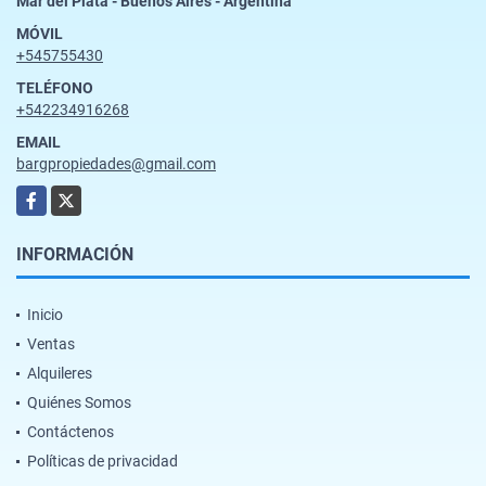
Mar del Plata - Buenos Aires - Argentina
MÓVIL
+545755430
TELÉFONO
+542234916268
EMAIL
bargpropiedades@gmail.com
Facebook
X
INFORMACIÓN
Inicio
Ventas
Alquileres
Quiénes Somos
Contáctenos
Políticas de privacidad