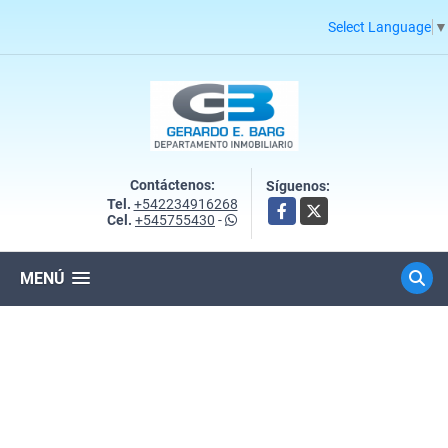
Select Language
▼
Contáctenos:
Síguenos:
Tel.
+542234916268
Facebook
X
Cel.
+545755430
-
MENÚ