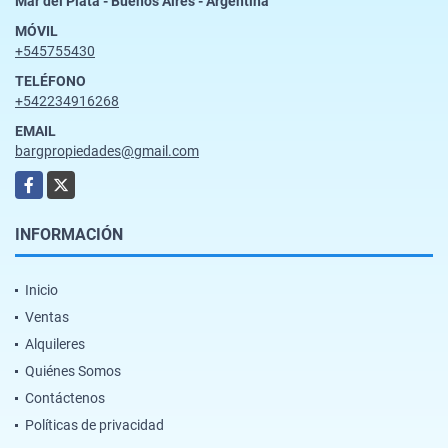
Mar del Plata - Buenos Aires - Argentina
MÓVIL
+545755430
TELÉFONO
+542234916268
EMAIL
bargpropiedades@gmail.com
Facebook
X
INFORMACIÓN
Inicio
Ventas
Alquileres
Quiénes Somos
Contáctenos
Políticas de privacidad