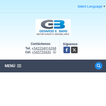
Select Language
▼
Contáctenos:
Síguenos:
Tel.
+542234916268
Facebook
X
Cel.
+545755430
-
MENÚ