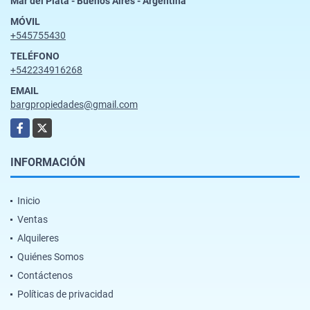
Mar del Plata - Buenos Aires - Argentina
MÓVIL
+545755430
TELÉFONO
+542234916268
EMAIL
bargpropiedades@gmail.com
Facebook
X
INFORMACIÓN
Inicio
Ventas
Alquileres
Quiénes Somos
Contáctenos
Políticas de privacidad