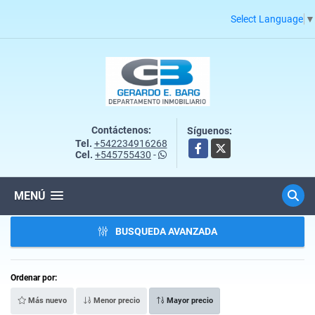
Select Language
▼
Contáctenos:
Síguenos:
Tel.
+542234916268
Facebook
X
Cel.
+545755430
-
MENÚ
BUSQUEDA AVANZADA
Ordenar por:
Más nuevo
Menor precio
Mayor precio